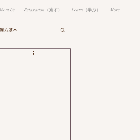
About Us
Relaxation（癒す）
Learn（学ぶ）
More
漢方基本