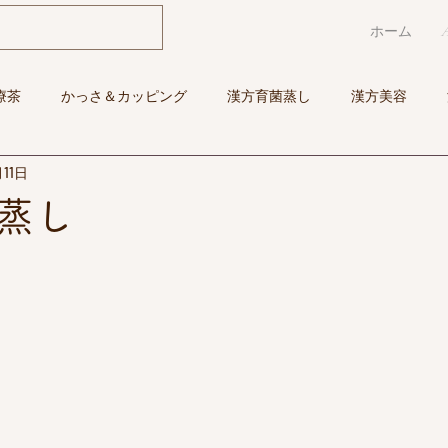
ホーム
療茶
かっさ＆カッピング
漢方育菌蒸し
漢方美容
月11日
蒸し